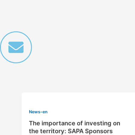
Vai
Paginazione
al
articoli
contenuto
News-en
The importance of investing on
the territory: SAPA Sponsors