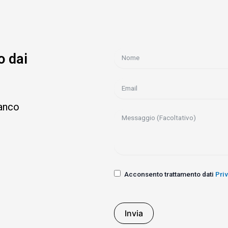
o dai
ianco
Acconsento trattamento dati
Pri
Invia