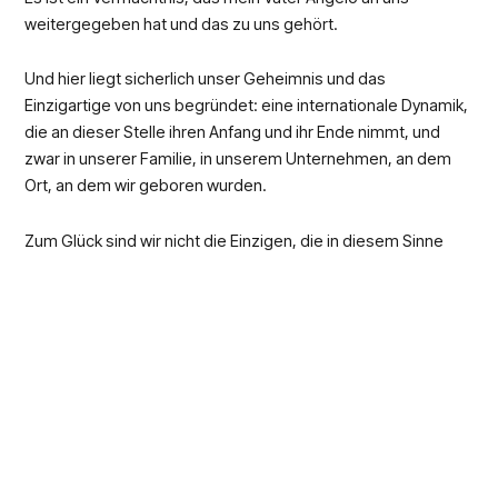
weitergegeben hat und das zu uns gehört.
Und hier liegt sicherlich unser Geheimnis und das
Einzigartige von uns begründet: eine internationale Dynamik,
die an dieser Stelle ihren Anfang und ihr Ende nimmt, und
zwar in unserer Familie, in unserem Unternehmen, an dem
Ort, an dem wir geboren wurden.
Zum Glück sind wir nicht die Einzigen, die in diesem Sinne
denkend agieren. Das Zugehörigkeitsgefühl ist ein primäres
Bedürfnis und kommt noch vor dem Wunsch nach
Wertschätzung oder Selbstverwirklichung.
Die CDP-Gruppe war von Anfang an von dem Projekt
überzeugt und hat sich entschieden, in unser Projekt zu
investieren.
SACE hat die Akquisition von SELMAT durch die