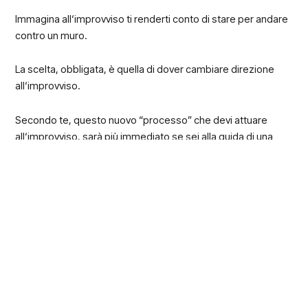
Immagina all‘improvviso ti renderti conto di stare per andare
contro un muro.
La scelta, obbligata, è quella di dover cambiare direzione
all‘improvviso.
Secondo te, questo nuovo “processo” che devi attuare
all‘improvviso, sarà più immediato se sei alla guida di una
vettura supersportiva, o se sei alla guida di un tir?
Ovvio, con una vettura supersportiva hai la possibilità di
reazione molto più immediata.
L’auto è più leggera, più agile.
Ti sarai sicuramente accorto che il mondo dell‘auto sta
attraversando un periodo in cui i cambi di direzione
diventano obbligatori e ripetuti.