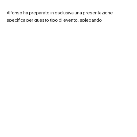
Alfonso ha preparato in esclusiva una presentazione
specifica per questo tipo di evento, spiegando
tecnicamente la differenza tra come vengono prodotti i
componenti con la metodologia tradizionale, e come
vengono prodotti con quella adottata da SAPA.
Metodologia tradizionale VS
Metodologia One Shot® Allo
Smart Plastics 2018
Ecco ad esempio due prodotti che Alfonso ha presentato,
già adottati adesso da come marchi del calibro di FCA e
Volkswagen.