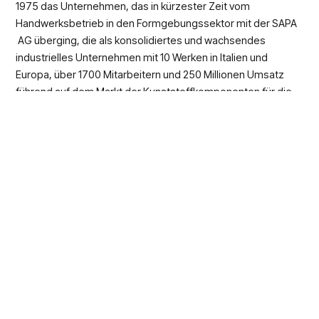
1975 das Unternehmen, das in kürzester Zeit vom
Handwerksbetrieb in den Formgebungssektor mit der SAPA
AG überging, die als konsolidiertes und wachsendes
industrielles Unternehmen mit 10 Werken in Italien und
Europa, über 1700 Mitarbeitern und 250 Millionen Umsatz
führend auf dem Markt der Kunststoffkomponenten für die
Automobilindustrie ist.
Frau, Ehefrau und Mutter und
seit 2010 ist sie die
Präsidentin von SAPA
. In den letzten Jahren konnte SAPA
von ihrem Engagement und ihrer Hingabe profitieren und hat
weltweit bedeutende Auszeichnungen erhalten: 2017 wurde
das Unternehmen zusammen mit Ford auf der
SPE
Automotive TPO Conference 2017 in Detroit
mit dem
Innovation Award
ausgezeichnet; 2018 präsentierte es
erstmals auf der
IZB
seine revolutionäre und patentierte
One-Shot®-Methode
, die schnellste Methode der Welt
zur Herstellung von Automobilkomponenten.