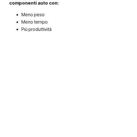
componenti auto con:
Meno peso
Meno tempo
Più produttività
I
l Metodo One-Shot® è un vero e proprio sistema di
lavoro
applicabile a diversi componenti che ti permette di
creare dei pezzi più leggeri fin dalla progettazione. Non
solo.
Questo risultato si ottiene ottimizzando e automatizzando
l’intero processo, diminuendo di fatto i passaggi e questo
ha
come prima conseguenza una maggiore rapidità
del risultato.
In secondo luogo, aiuta a prestare maggiore
attenzione all’aspetto sostenibile
, diminuendo di
molto gli sprechi.
Insomma:
avevamo un problema
ossia la necessità di