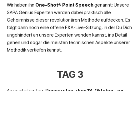
Wir haben ihn
One-Shot® Point Speech
genannt: Unsere
SAPA Genius Experten werden dabei praktisch alle
Geheimnisse dieser revolutionären Methode aufdecken. Es
folgt dann noch eine offene F&A-Live-Sitzung, in der Du Dich
ungehindert an unsere Experten wenden kannst, ins Detail
gehen und sogar die meisten technischen Aspekte unserer
Methodik vertiefen kannst.
TAG 3
Am nächsten Tag,
Donnerstag, dem 18. Oktober, zur
gleichen Zeit (16 Uhr) bist du an der Reihe:
Die SAPA
Genius Mitarbeiter werden auf die Bedürfnisse, Wünsche
und Fragen der Automobilhersteller eingehen. Dabei ist es
uns ein Anliegen, den beruflichen Alltag mit all seinen
Problemen, Terminen, technischen Fragen und allem, was
damit zusammenhängt, in den Mittelpunkt des Meetings zu