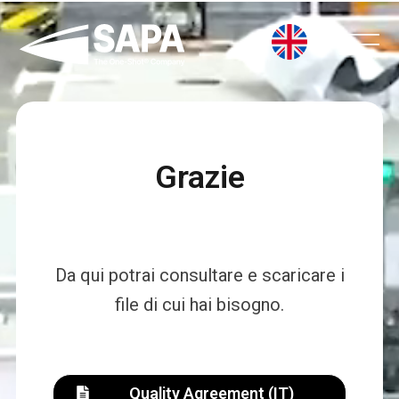
Vai
al
contenuto
Grazie
Da qui potrai consultare e scaricare i
file di cui hai bisogno.
Quality Agreement (IT)