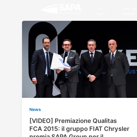
Vai
Chi
One Shot
al
Siamo
Method
contenuto
News
[VIDEO] Premiazione Qualitas
FCA 2015: il gruppo FIAT Chrysler
premia SAPA Group per il