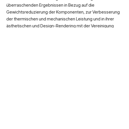
überraschenden Ergebnissen in Bezug auf die
Gewichtsreduzierung der Komponenten, zur Verbesserung
der thermischen und mechanischen Leistung und in ihrer
ästhetischen und Design-Rendering mit der Vereinigung
dieses Prozesses zu anderen innovativen
Formkonditionierung-Technologien führen.
Ziel ist es, die erzielten Ergebnisse zu optimieren und im
industriellen Maßstab zu betreiben.
Wenn Sie mehr über die neuen Produkte
und alle patentierten Lösungen erfahren
möchten, die wir bei SAPA Workshop 2017
vorgestellt haben, schreiben Sie sofort an
die Adresse
customercare@sapagroup.it