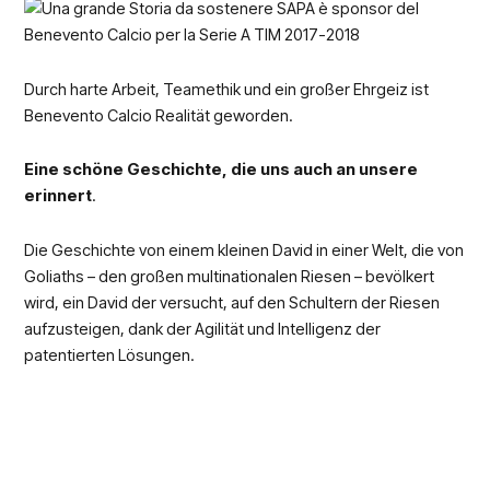
Durch harte Arbeit, Teamethik und ein großer Ehrgeiz ist
Benevento Calcio Realität geworden.
Eine schöne Geschichte, die uns auch an unsere
erinnert
.
Die Geschichte von einem kleinen David in einer Welt, die von
Goliaths – den großen multinationalen Riesen – bevölkert
wird, ein David der versucht, auf den Schultern der Riesen
aufzusteigen, dank der Agilität und Intelligenz der
patentierten Lösungen.
Darüber hinaus ist Benevento Calcio eine Geschichte des
Benevento-Territoriums, an die SAPA unauflöslich gebunden
ist und an die es immer viel Aufmerksamkeit geschenkt hat
(wie dank der Ernennung von Antonio Affinita zum