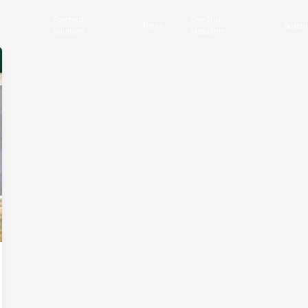
Patented
One-Shot
Press
Sustain
solutions
Magazine