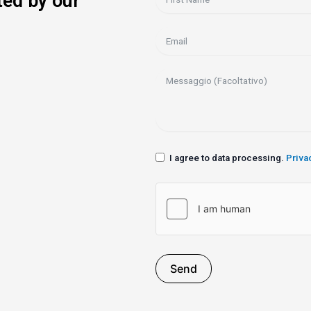
ted by our
I agree to data processing.
Priva
Send