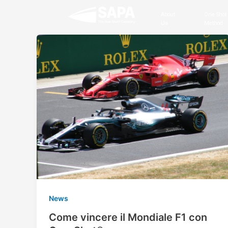
Skip
Post
About
One Shot
to
pagination
Us
Method
content
News
Come vincere il Mondiale F1 con