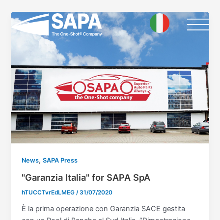
Skip
Post
to
pagination
content
,
News
SAPA Press
"Garanzia Italia" for SAPA SpA
hTUCCTvrEdLMEG
/
31/07/2020
È la prima operazione con Garanzia SACE gestita