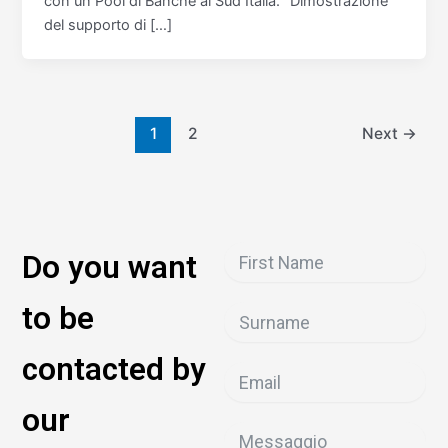
con un Pool di Banche al Sud Italia. “Dimostrazione
del supporto di […]
1
2
Next
→
Do you want
to be
contacted by
our