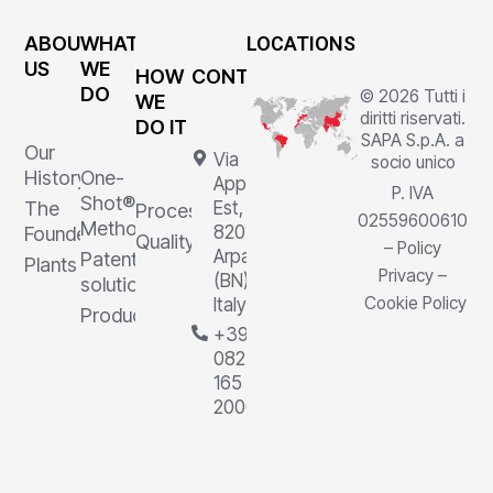
ABOUT
WHAT
LOCATIONS
US
WE
HOW
CONTACTS
DO
© 2026 Tutti i
WE
diritti riservati.
DO IT
SAPA S.p.A. a
Our
Via
socio unico
History
One-
Appia
P. IVA
Shot®
The
Est, 1,
Processes
02559600610
Method
82011
Founder
Quality
–
Policy
Arpaia
Patented
Plants
Privacy
–
(BN),
solutions
Cookie Policy
Italy
Products
+39
0823
165
2000