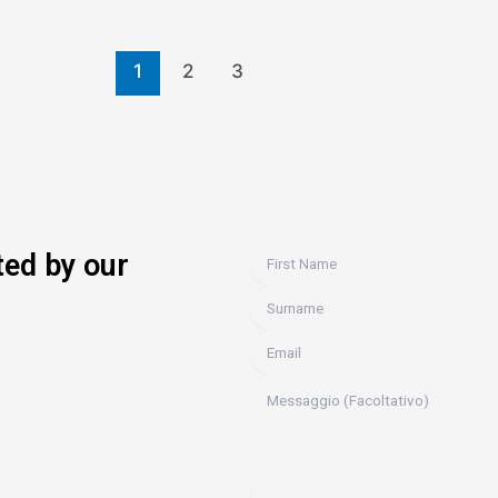
1
2
3
ted by our