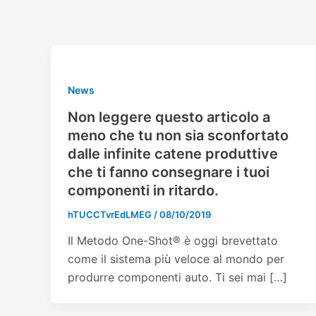
Skip
Post
to
pagination
content
News
Non leggere questo articolo a
meno che tu non sia sconfortato
dalle infinite catene produttive
che ti fanno consegnare i tuoi
componenti in ritardo.
hTUCCTvrEdLMEG
/
08/10/2019
Il Metodo One-Shot® è oggi brevettato
come il sistema più veloce al mondo per
produrre componenti auto. Ti sei mai […]