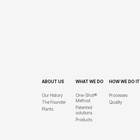
ABOUT US
WHAT WE DO
HOW WE DO IT
Our History
One-Shot®
Processes
Method
The Founder
Quality
Patented
Plants
solutions
Products