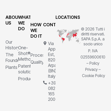
ABOUT
WHAT
LOCATIONS
US
WE
HOW
CONTACTS
DO
© 2026 Tutti i
WE
diritti riservati.
DO IT
SAPA S.p.A. a
Our
Via
socio unico
History
One-
Appia
P. IVA
Shot®
The
Est, 1,
Processes
02559600610
Method
82011
Founder
Quality
–
Policy
Arpaia
Patented
Plants
Privacy
–
(BN),
solutions
Cookie Policy
Italy
Products
+39
0823
165
2000