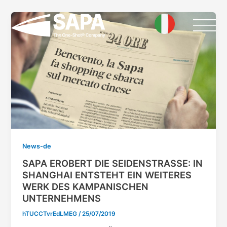
Skip
Post
to
pagination
content
News-de
SAPA EROBERT DIE SEIDENSTRASSE: IN
SHANGHAI ENTSTEHT EIN WEITERES
WERK DES KAMPANISCHEN
UNTERNEHMENS
hTUCCTvrEdLMEG
/
25/07/2019