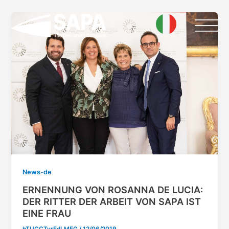
Skip
Post
to
pagination
content
News-de
ERNENNUNG VON ROSANNA DE LUCIA:
DER RITTER DER ARBEIT VON SAPA IST
EINE FRAU
hTUCCTvrEdLMEG
/
12/06/2019