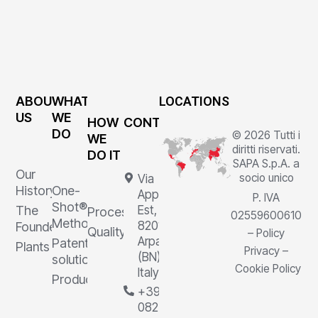
ABOUT
WHAT
LOCATIONS
US
WE
HOW
CONTACTS
DO
© 2026 Tutti i
WE
diritti riservati.
DO IT
SAPA S.p.A. a
Our
socio unico
Via
History
One-
Appia
P. IVA
Shot®
The
Est, 1,
Processes
02559600610
Method
82011
Founder
Quality
–
Policy
Arpaia
Patented
Plants
Privacy
–
(BN),
solutions
Cookie Policy
Italy
Products
+39
0823