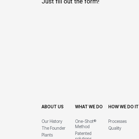
Just fill out the form!
ABOUT US
WHAT WE DO
HOW WE DO IT
Our History
One-Shot®
Processes
Method
The Founder
Quality
Patented
Plants
solutions