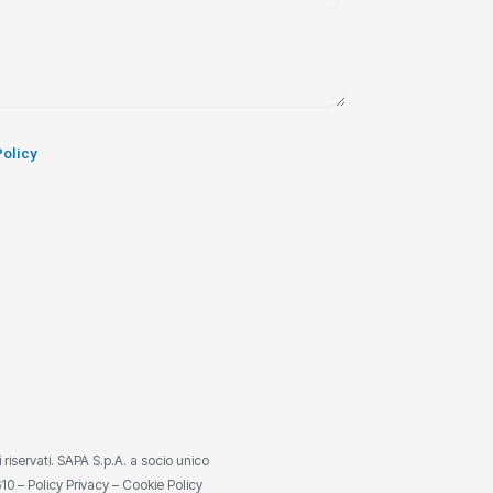
Policy
ti riservati. SAPA S.p.A. a socio unico
610 –
Policy Privacy
–
Cookie Policy