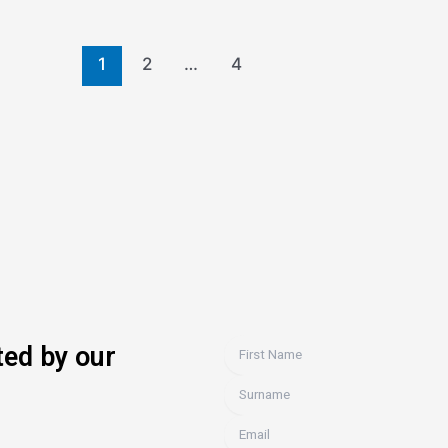
1
2
…
4
ted by our