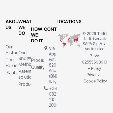
ABOUT
WHAT
LOCATIONS
US
WE
HOW
CONTACTS
DO
© 2026 Tutti i
WE
diritti riservati.
DO IT
SAPA S.p.A. a
Our
Via
socio unico
History
One-
Appia
P. IVA
Shot®
The
Est, 1,
Processes
02559600610
Method
82011
Founder
Quality
–
Policy
Arpaia
Patented
Plants
Privacy
–
(BN),
solutions
Cookie Policy
Italy
Products
+39
0823
165
2000