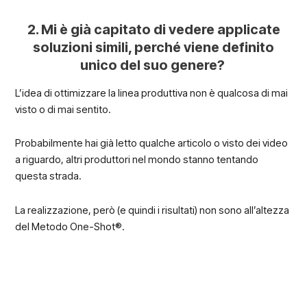
2. Mi è già capitato di vedere applicate
soluzioni simili, perché viene definito
unico del suo genere?
L’idea di ottimizzare la linea produttiva non è qualcosa di mai
visto o di mai sentito.
Probabilmente hai già letto qualche articolo o visto dei video
a riguardo, altri produttori nel mondo stanno tentando
questa strada.
La realizzazione, però (e quindi i risultati) non sono all’altezza
del Metodo One-Shot®.
Si definisce One-Shot® un processo che, rispetto al
processo standard, utilizza meno passaggi
produttiv
i. Basta anche solo riuscire a ottimizzare di una